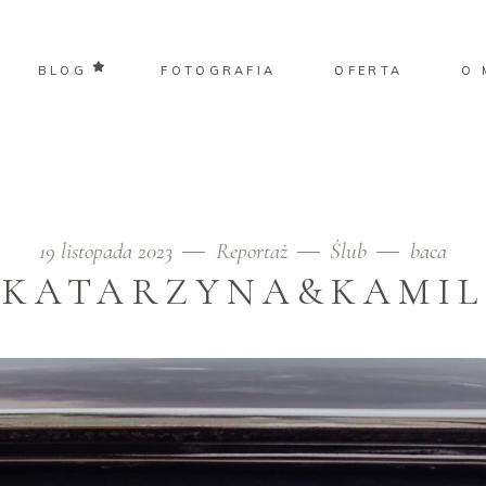
BLOG
FOTOGRAFIA
OFERTA
O 
19 listopada 2023
Reportaż
Ślub
baca
KATARZYNA&KAMIL