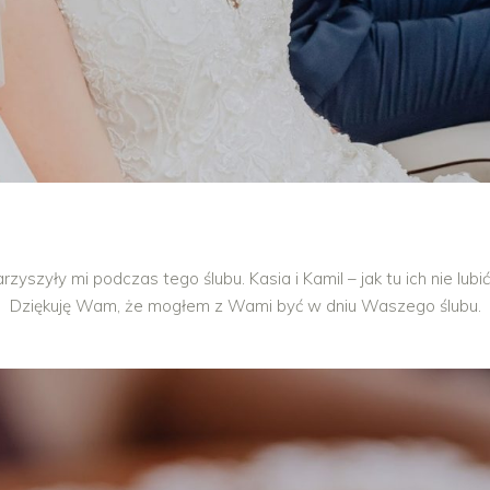
szyły mi podczas tego ślubu. Kasia i Kamil – jak tu ich nie lubić 
Dziękuję Wam, że mogłem z Wami być w dniu Waszego ślubu.