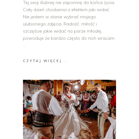
Tej sesji ślubnej nie zapomnę do końca życia.
Cały dzień chodzenia z efektem jaki widać.
Nie jestem w stanie wybrać mojego
ulubionego zdjęcia. Radość, miłość i
szczęście jakie widać na parze młodej,
powoduje że bardzo często do nich wracam.
CZYTAJ WIĘCEJ...