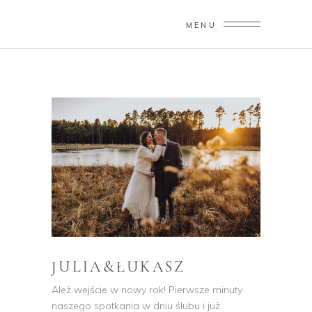
MENU
JULIA&ŁUKASZ
Ależ wejście w nowy rok! Pierwsze minuty
naszego spotkania w dniu ślubu i już