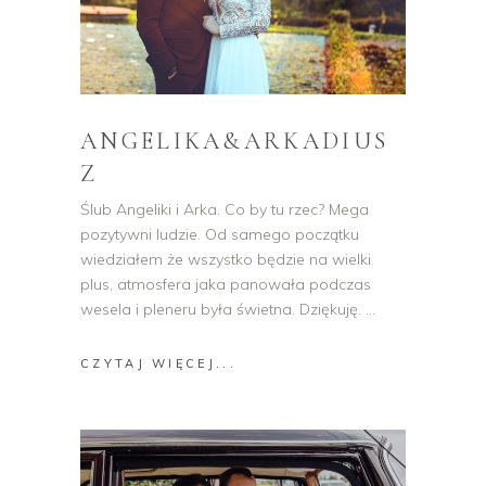
ANGELIKA&ARKADIUS
Z
Ślub Angeliki i Arka. Co by tu rzec? Mega
pozytywni ludzie. Od samego początku
wiedziałem że wszystko będzie na wielki
plus, atmosfera jaka panowała podczas
wesela i pleneru była świetna. Dziękuję.
CZYTAJ WIĘCEJ...