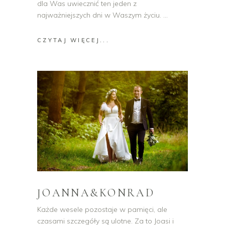
dla Was uwiecznić ten jeden z
najważniejszych dni w Waszym życiu.
CZYTAJ WIĘCEJ...
JOANNA&KONRAD
Każde wesele pozostaje w pamięci, ale
czasami szczegóły są ulotne. Za to Joasi i