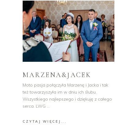
MARZENA&JACEK
Moto pasja połączyła Marzenę i Jacka i tak
też towarzyszyła im w dniu ich ślubu.
Wszystkiego najlepszego i dziękuję z całego
serca. LWG
CZYTAJ WIĘCEJ...