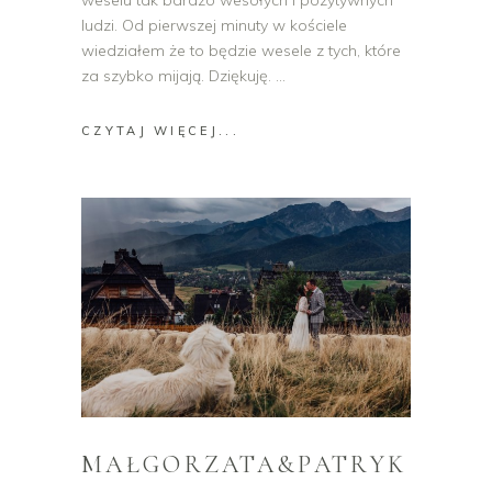
weselu tak bardzo wesołych i pozytywnych
ludzi. Od pierwszej minuty w kościele
wiedziałem że to będzie wesele z tych, które
za szybko mijają. Dziękuję.
CZYTAJ WIĘCEJ...
MAŁGORZATA&PATRYK