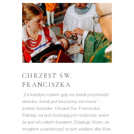
CHRZEST ŚW.
FRANCISZKA
„Za każdym razem gdy na świat przychodzi
dziecko, świat jest tworzony od nowa.” -
Jostein Gaarder. Chrzest Św. Franciszka.
Patrząc na tych kochających rodziców, wiem
że jest ich całym światem. Dziękuję Wam, że
mogłem uczestniczyć w tym wielkim dla Was