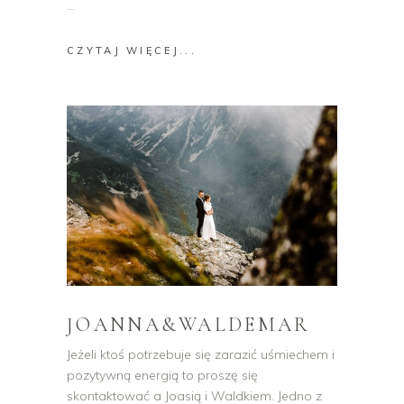
CZYTAJ WIĘCEJ...
JOANNA&WALDEMAR
Jeżeli ktoś potrzebuje się zarazić uśmiechem i
pozytywną energią to proszę się
skontaktować a Joasią i Waldkiem. Jedno z