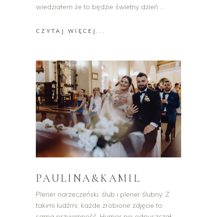
wiedziałem że to będzie świetny dzień
CZYTAJ WIĘCEJ...
PAULINA&KAMIL
Plener narzeczeński, ślub i plener ślubny. Z
takimi ludźmi, każde zrobione zdjęcie to
sama przyjemność. Humor nie odpuszczał