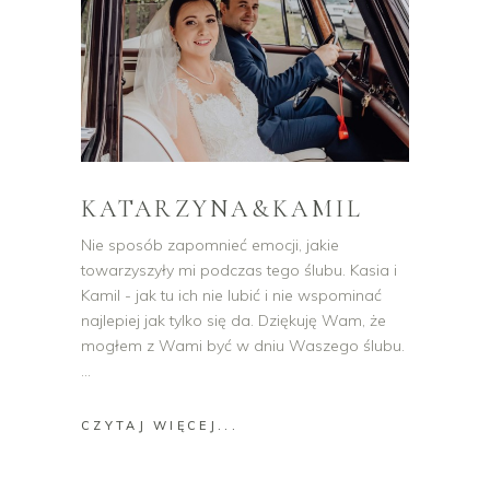
KATARZYNA&KAMIL
Nie sposób zapomnieć emocji, jakie
towarzyszyły mi podczas tego ślubu. Kasia i
Kamil - jak tu ich nie lubić i nie wspominać
najlepiej jak tylko się da. Dziękuję Wam, że
mogłem z Wami być w dniu Waszego ślubu.
CZYTAJ WIĘCEJ...