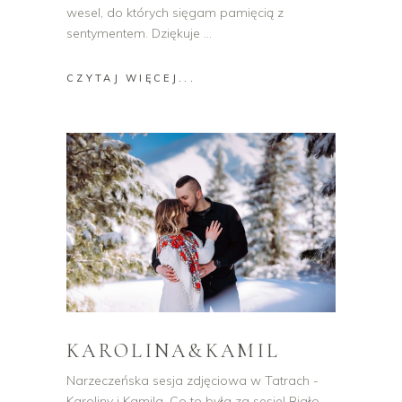
wesel, do których sięgam pamięcią z
sentymentem. Dziękuje
CZYTAJ WIĘCEJ...
KAROLINA&KAMIL
Narzeczeńska sesja zdjęciowa w Tatrach -
Karoliny i Kamila. Co to była za sesje! Biało,